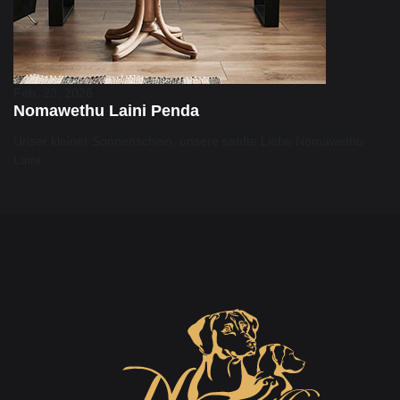
Feb. 23, 2026
Nomawethu Laini Penda
Unser kleiner Sonnenschein, unsere sanfte Liebe Nomawethu
Laini…