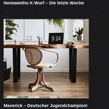
Nomawethu K-Wurf – Die letzte Woche
Nomawethu K-Wurf - 17.04.2025CH Saimon’s Praide Fabulous
Hero…
Juni 16, 2025
Maverick – Deutscher Jugendchampion!